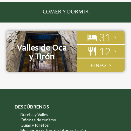
COMER Y DORMIR
31
Valles de Oca
12
y Tirón
+ INFO
DESCÚBRENOS
Bureba y Valles
Oficinas de turismo
Guías y folletos
Museos y centros de interpretación