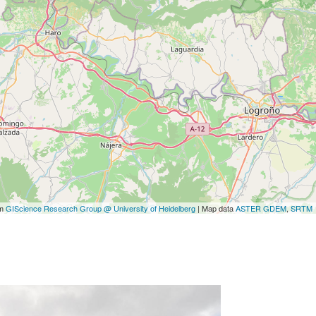
om
GIScience Research Group @ University of Heidelberg
| Map data
ASTER GDEM
,
SRTM