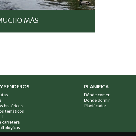
MUCHO MÁS
 Y SENDEROS
PLANIFICA
utas
Dónde comer
s
Dónde dormir
os históricos
Planificador
os temáticos
TT
e carretera
nitológicas