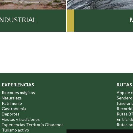
INDUSTRIAL
EXPERIENCIAS
RUTAS
Rincones mágicos
App de r
Naturaleza
Sendero
Patrimonio
Itinerari
Gastronomía
Recorrid
Deportes
Rutas B
Fiestas y tradiciones
En bici d
Experiencias Territorio Obarenes
Rutas or
Turismo activo