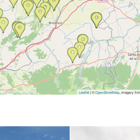
Leaflet
| ©
OpenStreetMap
, Imagery fr